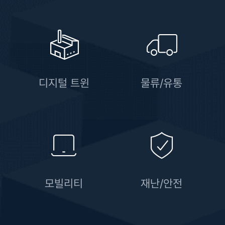
디지털 트윈
물류/유통
모빌리티
재난/안전