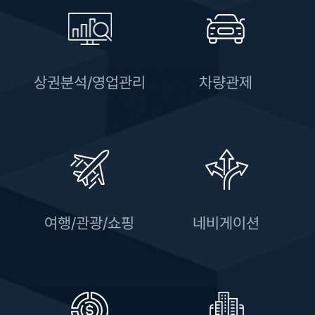
상권분석/영업관리
차량관제
여행/관광/쇼핑
네비게이션