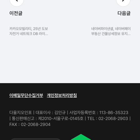
이전글
다음글
카카오모빌리티, 25년 도보
네이버파이낸셜, 네이버페이
자전거 네트워크 DB 라이센
부동산 건물상세정보 유지보
스 사용 계약 체결
수 업무 위탁 계약 체결
이메일무단수집거부
개인정보처리방침
다울지오인포 | 대표이사 : 김인규 | 사업자등록번호 : 113-86-35323
| 통신판매신고 : 제2010-서울구로-0145호 | TEL : 02-2068-2903 |
FAX : 02-2068-2904